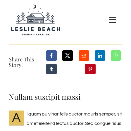
Skip
to
Toggl
content
Navig
HOME
Share This
RATES
Story!
POLICIES
Nullam suscipit massi
COMMUNITY
A
liquam pulvinar felis auctor mauris semper, sit
NEWS
amet eleifend lectus auctor. Sed congue risus