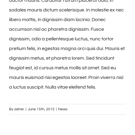
auctor mauris. Curabitur rutrum placerat odio, in
sodales mauris dictum scelerisque. In molestie ex nec
libero mattis, in dignissim diam lacinia. Donec
accumsan nisl ac pharetra dignissim. Fusce
dignissim, odio a pellentesque luctus, nunc tortor
pretium felis, in egestas magna orci quis dui. Mauris et
dignissim metus, et pharetra lorem. Sed tincidunt
feugiat est, id cursus metus mollis sit amet. Sed eu
mauris euismod nisi egestas laoreet. Proin viverra nisl
a luctus suscipit. Nulla vitae eleifend felis.
By
admin
|
June 15th, 2015
|
News